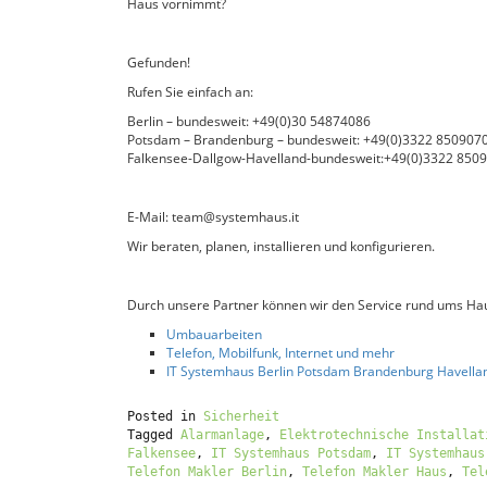
Haus vornimmt?
Gefunden!
Rufen Sie einfach an:
Berlin – bundesweit: +49(0)30 54874086
Potsdam – Brandenburg – bundesweit: +49(0)3322 850907
Falkensee-Dallgow-Havelland-bundesweit:+49(0)3322 850
E-Mail: team@systemhaus.it
Wir beraten, planen, installieren und konfigurieren.
Durch unsere Partner können wir den Service rund ums Hau
Umbauarbeiten
Telefon, Mobilfunk, Internet und mehr
IT Systemhaus Berlin Potsdam Brandenburg Havella
Posted in
Sicherheit
Tagged
Alarmanlage
,
Elektrotechnische Installat
Falkensee
,
IT Systemhaus Potsdam
,
IT Systemhaus
Telefon Makler Berlin
,
Telefon Makler Haus
,
Tel