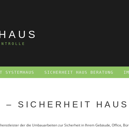
там
 HAUS
ONTROLLE
T SYSTEMHAUS
SICHERHEIT HAUS BERATUNG
I
 – SICHERHEIT HAUS
Dienstleister der die Umbauarbeiten zur Sicherheit in Ihrem Gebäude, Office, Bü