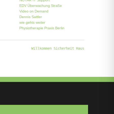
NOTAR IT Support
EDV Überwachung Straße
Video on Demand
Dennis Sattler
wie gehts weiter
Physiotherapie Praxis Berlin
Willkommen Sicherheit Haus