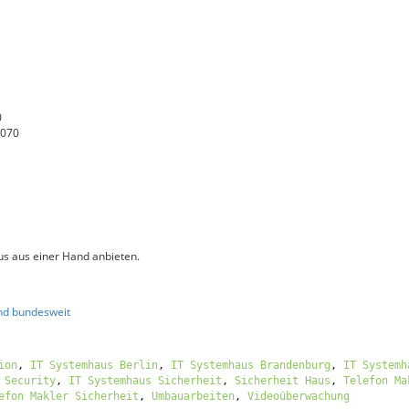
0
9070
s aus einer Hand anbieten.
nd bundesweit
ion
,
IT Systemhaus Berlin
,
IT Systemhaus Brandenburg
,
IT Systemh
 Security
,
IT Systemhaus Sicherheit
,
Sicherheit Haus
,
Telefon Ma
efon Makler Sicherheit
,
Umbauarbeiten
,
Videoüberwachung