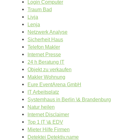
Login Computer
Traum Bad
Livja
Lenja
Netzwerk Analyse
Sicherheit Haus
Telefon Makler
Internet Presse
24 h Beratung IT
Objekt zu verkaufen
Makler Wohnung
Eure EventArena GmbH
IT Arbeitsplatz
Systemhaus in Berlin \& Brandenburg
Natur heilen
Internet Disclaimer
Top 1 IT \& EDV
Mieter Hilfe Firmen
Detektei Detektiv.name