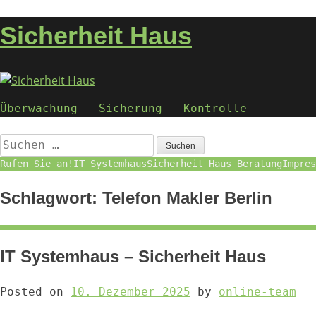
Nach
кредиты онлайн
Казахстан
кредит с 18 лет
кредит студен
oben
Sicherheit Haus
Überwachung – Sicherung – Kontrolle
Suchen
nach:
Rufen Sie an!
IT Systemhaus
Sicherheit Haus Beratung
Impres
Schlagwort:
Telefon Makler Berlin
IT Systemhaus – Sicherheit Haus
Posted on
10. Dezember 2025
by
online-team