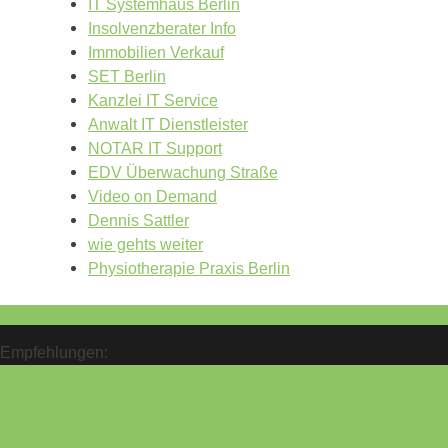
IT Systemhaus Berlin
Insolvenzberater Info
Immobilien Verkauf
SET Berlin
Kanzlei IT Service
Anwalt IT Dienstleister
NOTAR IT Support
EDV Überwachung Straße
Video on Demand
Dennis Sattler
wie gehts weiter
Physiotherapie Praxis Berlin
Empfehlungen: