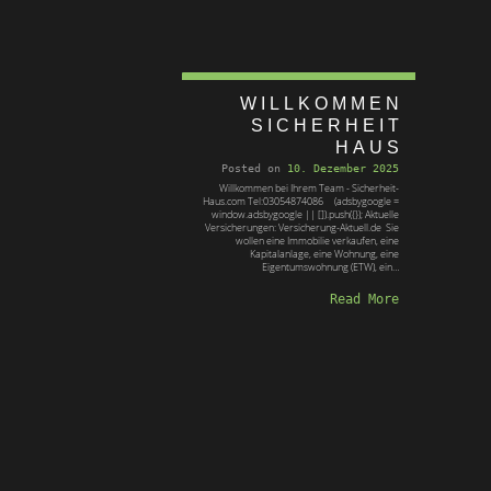
WILLKOMMEN
SICHERHEIT
HAUS
Posted on
10. Dezember 2025
Willkommen bei Ihrem Team - Sicherheit-
Haus.com Tel:03054874086 (adsbygoogle =
window.adsbygoogle || []).push({}); Aktuelle
Versicherungen: Versicherung-Aktuell.de Sie
wollen eine Immobilie verkaufen, eine
Kapitalanlage, eine Wohnung, eine
Eigentumswohnung (ETW), ein…
Read More