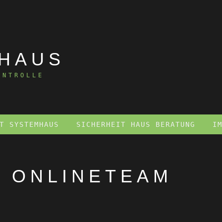
там
 HAUS
ONTROLLE
T SYSTEMHAUS
SICHERHEIT HAUS BERATUNG
I
:
ONLINETEAM